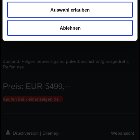
Lieferumfang: 4
Auswahl erlauben
Sonderausstattung: inkl. RDK / ohne Nabendeckel (75€)
DOT: 3023
Ablehnen
Zustand: Felgen neuwertig,neu pulverbeschichtet/glanzgedreht,
Reifen neu
Preis: EUR 5499,--
Kaufen bei kleinanzeigen.de
Druckversion
|
Sitemap
Webansicht