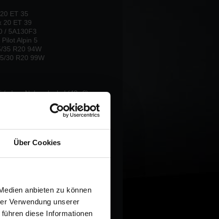
0 ET 35
ET 39
/ 5A130F3
Pilot Alpin 5
/35 R20 94W
20 99W
i / ohne Nabendeckel (40,-€)
820
Über Cookies
 Medien anbieten zu können
hrer Verwendung unserer
 führen diese Informationen