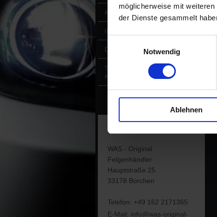
möglicherweise mit weiteren
KONTAKT
der Dienste gesammelt habe
IMPRESSUM
Einwilligungsauswahl
DATENSCHUTZ
Notwendig
SHOP @
KLEINANZEIGEN.DE
Ablehnen
Anschrift
WAS - Original
Felgenhändler
Hauptstraße
25
33178
Borchen
Telefon:
+49 162 2171365
E-Mail:
info@was-original-