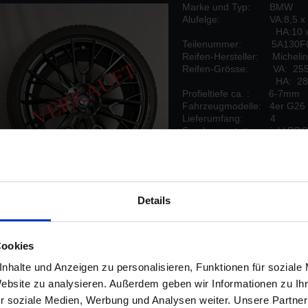
Marke und Typ: BMW
Alufelge: VA:8,5 x 2
HA:10 x 20 
Teilenummer: 5A130F0 
Reifen-Hersteller: Michelin 
Reifen-Grösse: VA: 255
HA: 285/30 R
Profieltiefe ca. : 6-7mm
Fahrzeugmodelle: 4er G26
Lieferumfang: 4
Sonderausstattung: inkl RDC
DOT: 3521 / 2
Details
Cookies
Zustand: neuwertig/unbeschädigt, seidenmatt pulverbeschichtet
nhalte und Anzeigen zu personalisieren, Funktionen für soziale
Website zu analysieren. Außerdem geben wir Informationen zu I
Preis: EUR 3399,-
r soziale Medien, Werbung und Analysen weiter. Unsere Partner