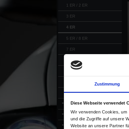
1 ER / 2 ER
3 ER
4 ER
5 ER / 8 ER
7 ER
M2 / M3 / M4
X1 / X3 / X4 / XM
X5 / X6 / X7
Zustimmung
MINI
Diese Webseite verwendet 
MERCEDES
Wir verwenden Cookies, um I
PORSCHE
und die Zugriffe auf unsere 
LAMBORGHINI
Website an unsere Partner fü